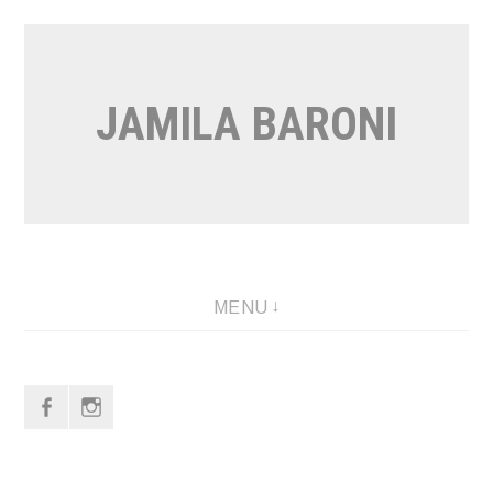
Vai
al
contenuto
JAMILA BARONI
MENU
f
i