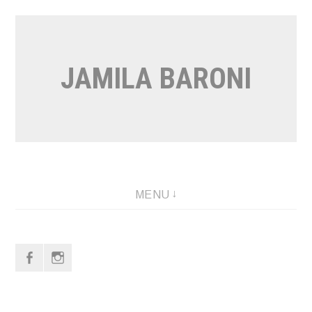
Vai
al
contenuto
JAMILA BARONI
MENU
f
i