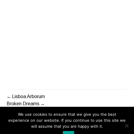
Lisboa Arborum
NAVIGAZIONE
Broken Dreams
ARTICOLI
We use cookies to ensure that we give you the best
experience on our website. If you continue to use this site we
will assume that you are happy with it.
Orgogliosamente fornito da WordPress
|
Tema: Blask di
This website uses cookies: By continuing to browse this