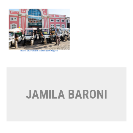
Vai
al
contenuto
JAMILA BARONI