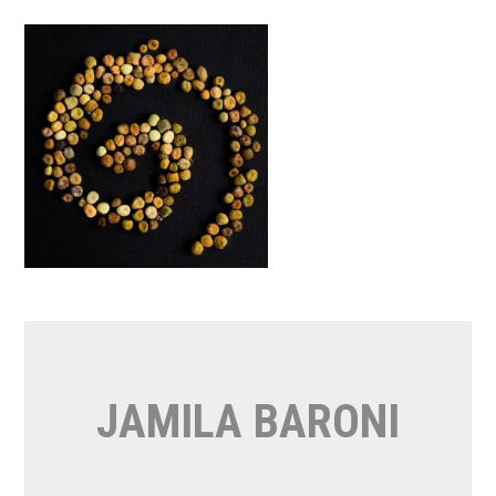
Vai
al
contenuto
JAMILA BARONI