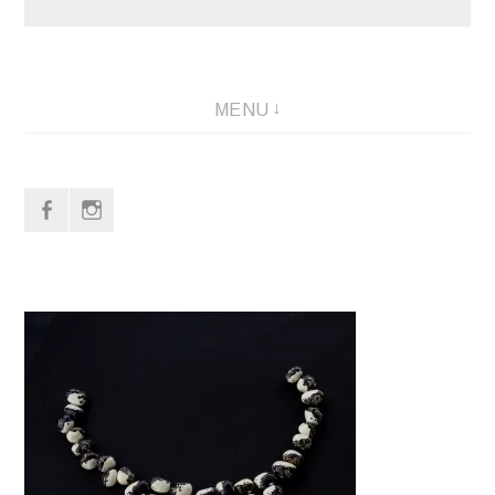
MENU
f
i