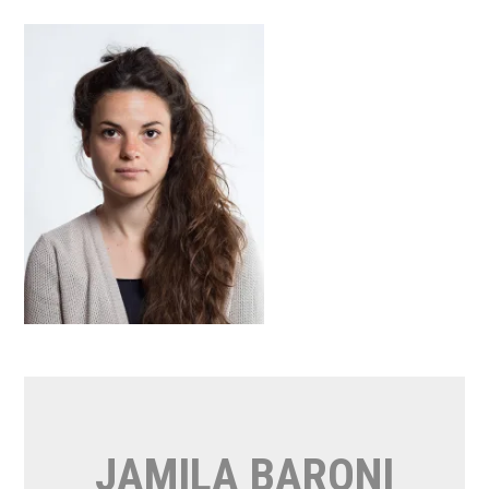
Vai
al
contenuto
JAMILA BARONI