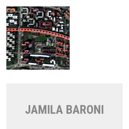
Vai
al
contenuto
JAMILA BARONI