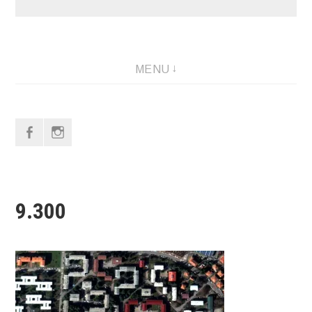
MENU
f
i
9.300