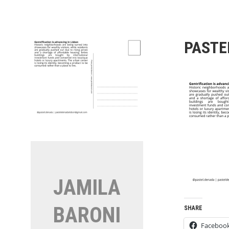
Vai
al
contenuto
PASTE
JAMILA
BARONI
SHARE
Faceboo