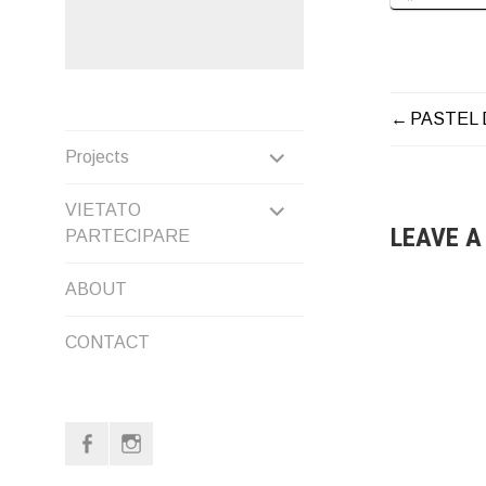
PASTEL 
NAVIG
EXPAND
Projects
ARTICO
CHILD
EXPAND
VIETATO
LEAVE A
PARTECIPARE
MENU
CHILD
ABOUT
MENU
CONTACT
f
i