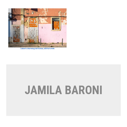
Vai
al
contenuto
JAMILA BARONI